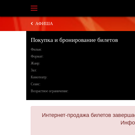
АФИША
Покупка и бронирование билетов
Фильм:
Формат:
Жанр:
Зал:
Кинотеатр:
Сеанс:
Возрастное ограничение:
Интернет-продажа билетов завершае
Инфор