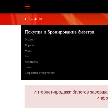
АФИША
Покупка и бронирование билетов
Фильм:
Формат:
Жанр:
Зал:
Кинотеатр:
Сеанс:
Возрастное ограничение:
Интернет-продажа билетов завершае
Инфор