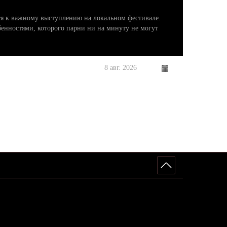
тся к важному выступлению на локальном фестивале.
бенностями, которого парни ни на минуту не могут
8 авг. 2026