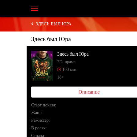
ЗДЕСЬ БЫЛ ЮРА
Здесь был Юра
Здесь был Юра
2D, драма
100 мин
18+
Описание
Cтарт показа:
Жанр:
Режиссёр:
В ролях:
Страна: